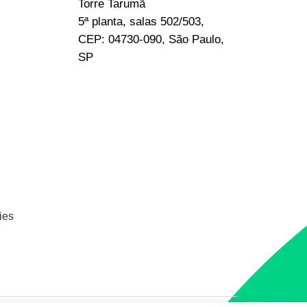
Torre Tarumã
5ª planta, salas 502/503,
CEP: 04730-090, São Paulo,
SP
ies