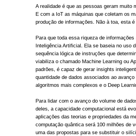
A realidade é que as pessoas geram muito m
E com a IoT as máquinas que coletam os mai
produção de informações. Não à toa, esta é c
Para que toda essa riqueza de informações s
Inteligência Artificial. Ela se baseia no us
sequência lógica de instruções que determ
viabiliza o chamado Machine Learning ou A
padrões, é capaz de gerar insights intelig
quantidade de dados associados ao avanço 
algoritmos mais complexos e o Deep Learni
Para lidar com o avanço do volume de dados 
deles, a capacidade computacional está evo
aplicações das teorias e propriedades da m
computação quântica será 100 milhões de v
uma das propostas para se substituir o sil