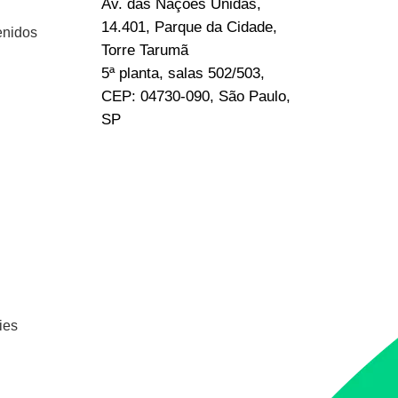
Av. das Nações Unidas,
14.401, Parque da Cidade,
enidos
Torre Tarumã
5ª planta, salas 502/503,
CEP: 04730-090, São Paulo,
SP
ies