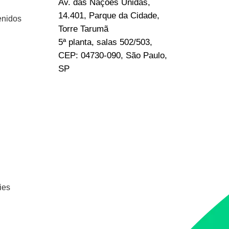
Av. das Nações Unidas,
14.401, Parque da Cidade,
enidos
Torre Tarumã
5ª planta, salas 502/503,
CEP: 04730-090, São Paulo,
SP
ies