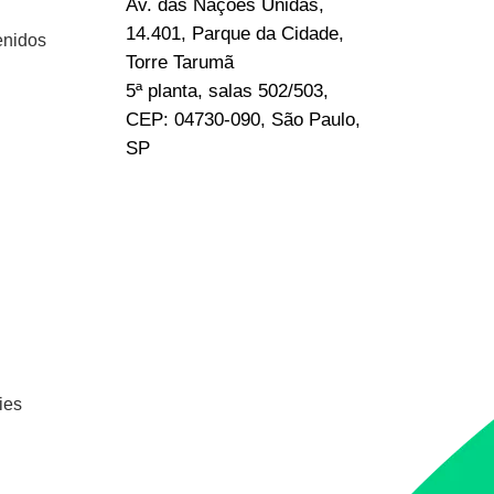
Av. das Nações Unidas,
14.401, Parque da Cidade,
enidos
Torre Tarumã
5ª planta, salas 502/503,
CEP: 04730-090, São Paulo,
SP
ies