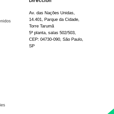
Dirección
Av. das Nações Unidas,
14.401, Parque da Cidade,
enidos
Torre Tarumã
5ª planta, salas 502/503,
CEP: 04730-090, São Paulo,
SP
ies